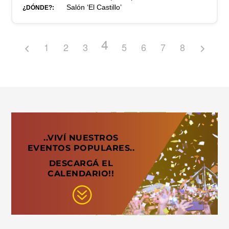
Salón ‘El Castillo’
¿DÓNDE?:
4
1
2
3
5
6
7
8
..VIVÍ NUESTROS
EVENTOS POPULARES..
DESCARGÁ EL
CALENDARIO!!
?