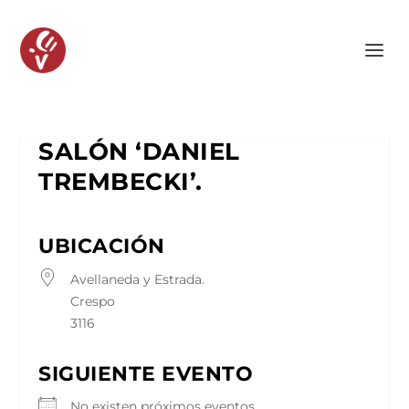
SALÓN ‘DANIEL
TREMBECKI’.
UBICACIÓN
Avellaneda y Estrada.
Crespo
3116
SIGUIENTE EVENTO
No existen próximos eventos