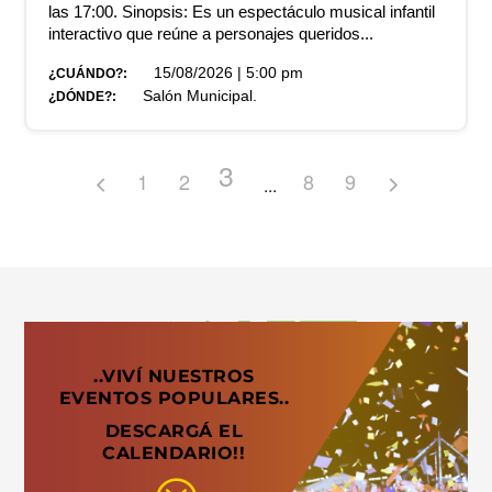
las 17:00. Sinopsis: Es un espectáculo musical infantil
interactivo que reúne a personajes queridos...
15/08/2026 | 5:00 pm
¿CUÁNDO?:
Salón Municipal.
¿DÓNDE?:
3
1
2
8
9
..VIVÍ NUESTROS
EVENTOS POPULARES..
DESCARGÁ EL
CALENDARIO!!