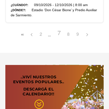
09/10/2026 - 12/10/2026 | 8:00 am
¿CUÁNDO?:
Estadio ‘Don César Bione’ y Predio Auxiliar
¿DÓNDE?:
de Sarmiento.
7
2
8
9
..VIVÍ NUESTROS
EVENTOS POPULARES..
DESCARGÁ EL
CALENDARIO!!
?