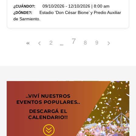
09/10/2026 - 12/10/2026 | 8:00 am
¿CUÁNDO?:
Estadio ‘Don César Bione’ y Predio Auxiliar
¿DÓNDE?:
de Sarmiento.
7
2
8
9
..VIVÍ NUESTROS
EVENTOS POPULARES..
DESCARGÁ EL
CALENDARIO!!
?