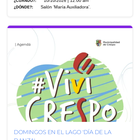
10/10/2026 | 12:00 am
¿CUÁNDO?:
Salón ‘María Auxiliadora’.
¿DÓNDE?:
DOMINGOS EN EL LAGO 'DÍA DE LA