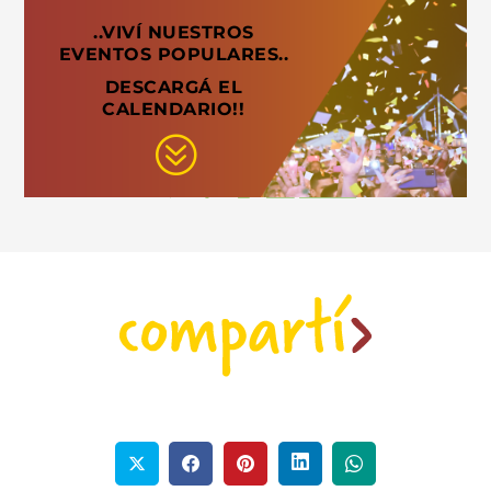
..VIVÍ NUESTROS
EVENTOS POPULARES..
DESCARGÁ EL
CALENDARIO!!
?