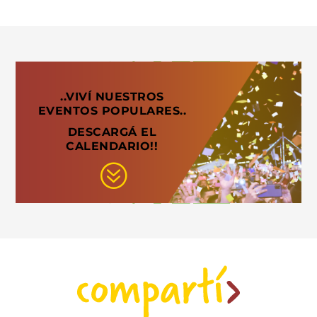
..VIVÍ NUESTROS
EVENTOS POPULARES..
DESCARGÁ EL
CALENDARIO!!
?